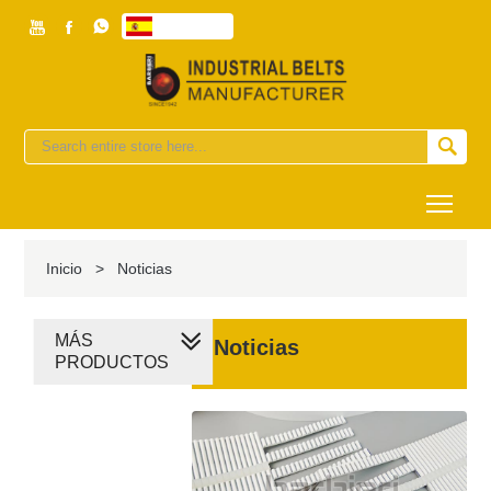



Español


Togg
Inicio
>
Noticias
MÁS
Noticias
PRODUCTOS