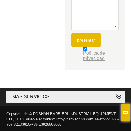
presentar
Política de
privacidad
MÁS SERVICIOS

Copyright de © FOSHAN BARBIERI INDUSTRIAL EQUIPMENT
CO.,LTD. Correo electrónico: info@barbierichn.com Teléfono: +86-
757-82103810/+86-13929965060