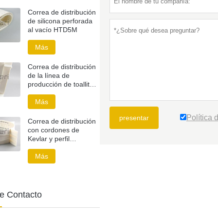
Correa de distribución
de silicona perforada
al vacío HTD5M
Más
Correa de distribución
de la línea de
producción de toallitas
húmedas
Más
Política 
presentar
Correa de distribución
con cordones de
Kevlar y perfil
triangular
Más
e Contacto