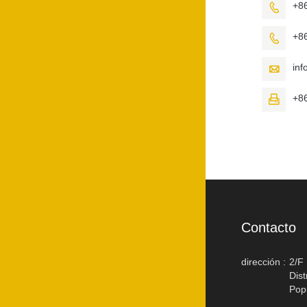
+8

+8

in

+8

Contacto
dirección :
2/F
Dis
Pop