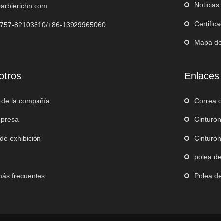
Noticias
arbierichn.com
Certific
-757-82103810/+86-13929965060
Mapa del
otros
Enlaces
 de la compañía
Correa d
mpresa
Cinturón
 de exhibición
Cinturón
polea de
más frecuentes
Polea d