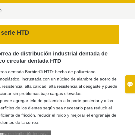
D
 serie HTD
rrea de distribución industrial dentada de
co circular dentada HTD
rea dentada Barbieri® HTD: hecha de poliuretano
moplástico, incrustada con un núcleo de alambre de acero de

a resistencia, alta calidad, alta resistencia al desgaste y puede
cionar sin problemas bajo cargas elevadas.
puede agregar tela de poliamida a la parte posterior y a las
erficies de los dientes según sea necesario para reducir el
ficiente de fricción, reducir el ruido y mejorar el engranaje de
 dientes de la correa.
rrea de distribución industrial