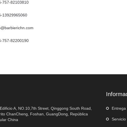
6-757-82103810
6-13929965060
fo@barbierichn.com
6-757-82200190
Informa
 Edificio A, NO.10,7th Street, Qinggong South Road,
Entrega
trito ChanCheng, Foshan, GuangDong, República
Servicio
ular China