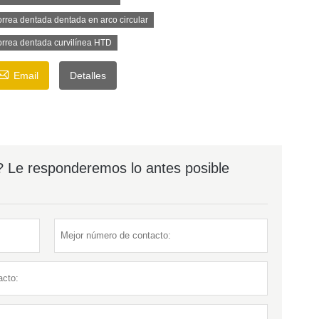
rrea dentada dentada en arco circular
rrea dentada curvilínea HTD

Email
Detalles
? Le responderemos lo antes posible