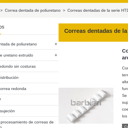
>
Correa dentada de poliuretano
>
Correas dentadas de la serie HT
os
Correas dentadas de la
+
ntada de poliuretano
Co
+
e uretano extruido
ar
redondo sin costuras
Cor
ter
istribución
alt
correa redonda
fun
Se 
V
sup
coe
sujeción
los
 procesamiento de correas de
ón
Co