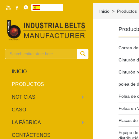



Español

Inicio
>
Productos
Product
Correa de

Cinturón d
INICIO
Cinturón 
PRODUCTOS
polea de d
Polea de 
NOTICIAS
Polea en 
CASO
Placas de 
LA FÁBRICA
Equipo de
CONTÁCTENOS
distribuci