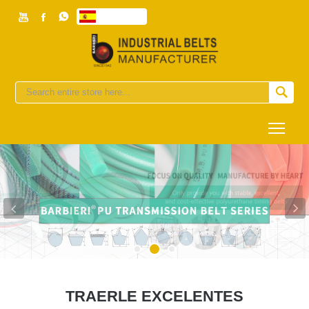



Español


Togg
TRAERLE EXCELENTES