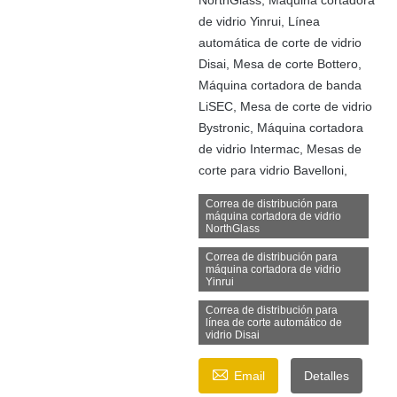
de vidrio Yinrui, Línea
automática de corte de vidrio
Disai, Mesa de corte Bottero,
Máquina cortadora de banda
LiSEC, Mesa de corte de vidrio
Bystronic, Máquina cortadora
de vidrio Intermac, Mesas de
corte para vidrio Bavelloni,
Correa de distribución para
máquina cortadora de vidrio
NorthGlass
Correa de distribución para
máquina cortadora de vidrio
Yinrui
Correa de distribución para
línea de corte automático de
vidrio Disai

Email
Detalles