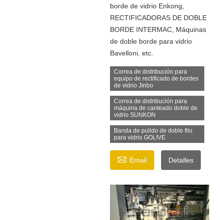
borde de vidrio Enkong,
RECTIFICADORAS DE DOBLE
BORDE INTERMAC, Máquinas
de doble borde para vidrio
Bavelloni, etc.
Correa de distribución para
equipo de rectificado de bordes
de vidrio Jinbo
Correa de distribución para
máquina de canteado doble de
vidrio SUNKON
Banda de pulido de doble filo
para vidrio GOLIVE

Email
Detalles