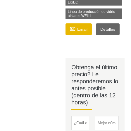
LiSEC
Línea de producción de vidrio
aislante WEILI

Email
Detalles
Obtenga el último
precio? Le
responderemos lo
antes posible
(dentro de las 12
horas)