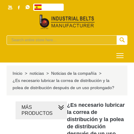



Español


Togg
Inicio
>
noticias
>
Noticias de la compañía
>
¿Es necesario lubricar la correa de distribución y la
polea de distribución después de un uso prolongado?
¿Es necesario lubricar
MÁS
la correa de
PRODUCTOS
distribución y la polea
de distribución
después de un uso